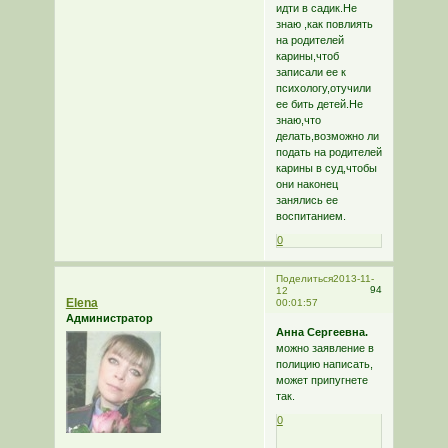
идти в садик.Не
знаю ,как повлиять
на родителей
карины,чтоб
записали ее к
психологу,отучили
ее бить детей.Не
знаю,что
делать,возможно ли
подать на родителей
карины в суд,чтобы
они наконец
занялись ее
воспитанием.
0
Поделиться
2013-11-
94
12
Elena
00:01:57
Администратор
Анна Сергеевна.
можно заявление в
полицию написать,
может припугнете
так.
0