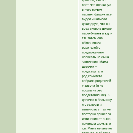
кричала, что он
врет, что она кинул
в него мячом
первая, физрук все
видел и написал
докладную, что он
всех скоро в школе
переубивает и т.д. и
т.п. затем она
обзванивала
родителей с
предложением
написать на сына
заявление. Мама
девочки –
председатель
род.комитета
собрала родителей
у завуча (я не
пошла на это
представление). К
девочке в больницу
я съездили и
извинилась, так же
повторно принесла
извинения от сына,
привезла фрукты и
т.п. Мама ее мне не