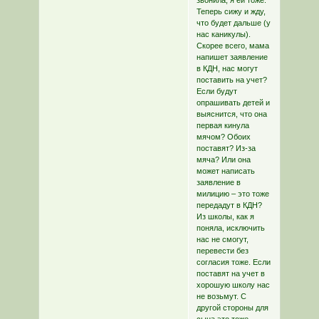
звонила, я ей тоже.
Теперь сижу и жду,
что будет дальше (у
нас каникулы).
Скорее всего, мама
напишет заявление
в КДН, нас могут
поставить на учет?
Если будут
опрашивать детей и
выяснится, что она
первая кинула
мячом? Обоих
поставят? Из-за
мяча? Или она
может написать
заявление в
милицию – это тоже
передадут в КДН?
Из школы, как я
поняла, исключить
нас не смогут,
перевести без
согласия тоже. Если
поставят на учет в
хорошую школу нас
не возьмут. С
другой стороны для