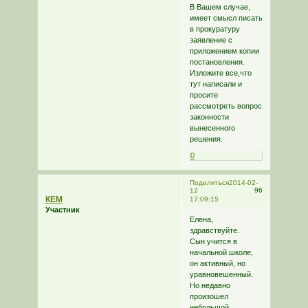
В Вашем случае,
имеет смысл писать
в прокуратуру
заявление с
приложением копии
постановления.
Изложите все,что
тут написали и
просите
рассмотреть вопрос
законности
вынесенного
решения.
0
Поделиться
2014-02-
96
12
КЕМ
17:09:15
Участник
Елена,
здравствуйте.
Сын учится в
начальной школе,
он активный, но
уравновешенный.
Но недавно
произошел
небольшой