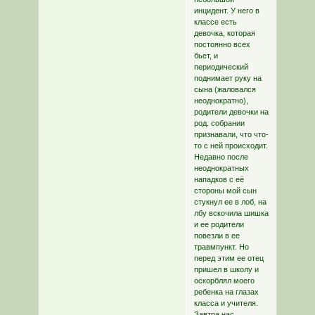
инцидент. У него в
классе есть
девочка, которая
постоянно всех
бьет, и
периодический
поднимает руку на
сына (жаловался
неоднократно),
родители девочки на
род. собрании
признавали, что что-
то с ней происходит.
Недавно после
неоднократных
нападков с её
стороны мой сын
стукнул ее в лоб, на
лбу вскочила шишка
и ее родители
повезли в ее
травмпункт. Но
перед этим ее отец
пришел в школу и
оскорблял моего
ребенка на глазах
класса и учителя.
Завтра нас