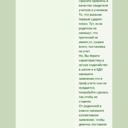
Просите привлечь в
качестве свидетеля
учителя и учеников.
То, что мальчик
первым ударил-
плохо. Тут, если
родители не
напишут, что
претензий не
имеют,то ,скорее
всего, постановка
на учет.
Но, Вы берите
характеристику,а
лучше ходатайство
в школе и в КДН
напишите
заявление,что в
проф.учете сын не
нуждается,
попробуйте сделать
так,чтобы не
ставили.
От родителей в
классе напишите
коллективное
заявление, чтобы
девочку поставили