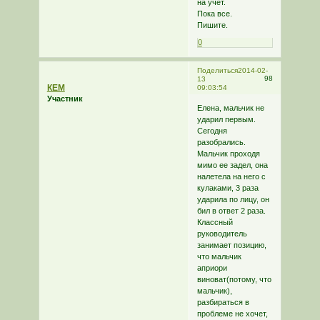
на учет.
Пока все.
Пишите.
0
Поделиться
2014-02-
98
13
КЕМ
09:03:54
Участник
Елена, мальчик не
ударил первым.
Сегодня
разобрались.
Мальчик проходя
мимо ее задел, она
налетела на него с
кулаками, 3 раза
ударила по лицу, он
бил в ответ 2 раза.
Классный
руководитель
занимает позицию,
что мальчик
априори
виноват(потому, что
мальчик),
разбираться в
проблеме не хочет,