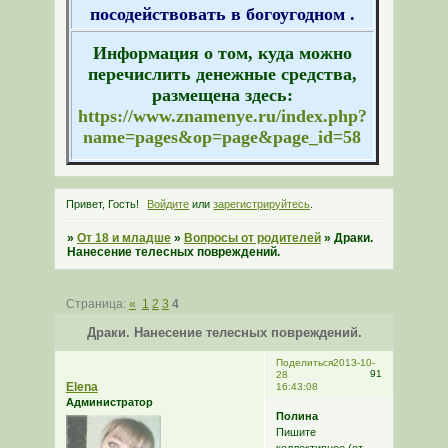
посодействовать в богоугодном .
Информация о том, куда можно
перечислить денежные средства,
размещена здесь:
https://www.znamenye.ru/index.php?
name=pages&op=page&page_id=58
Привет, Гость!
Войдите
или
зарегистрируйтесь
.
»
От 18 и младше
»
Вопросы от родителей
»
Драки.
Нанесение телесных повреждений.
Страница:
«
1
2
3
4
Драки. Нанесение телесных повреждений.
Поделиться
2013-10-
91
28
Elena
16:43:08
Администратор
Полина
Пишите
коллективное (от