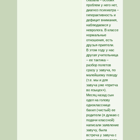
сказала – особых
проблем у него нет,
диагноз психиатра –
гиперактивность и
дефицит внимания,
наблюдаемся у
невролога. В классе
нормальные
отношения, есть
друзья-приятели.
В этом году у нас
другая учительница
– ее тактика –
разбор полетов
сразу у завуча, по
малейшему поводу
(т.е. мы и для
завуча уже «притча
во языцех»).
Месяц назад сын
одел на голову
однокласснице
бахил (чистый) ее
родители (я думаю с
подачи классной)
написали заявление
завучу, была
встреча у завуча с