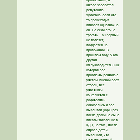
проблемный, в
школе заработал
репутацию
хулигана, если что
то происходит -
виноват однозначно
он. Но если его не
трогать – он первый
не полезет,
поддается на
провокации. В
прошлом году была
другая
кл.руководительница,
которая все
проблемы решала с
учетом мнений всех
сторон, все
участники
конфликтов с
родителями
собирались и все
выясняли (один раз
после драки на сына
писали заявление в
КДН, но там , после
опроса детей,
выяснили, что