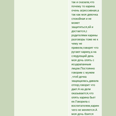
так и сказала,что
почему то карина
очень агрессивная,а
так как моя девочка
спокойная и не
может
защититься,ей и
достается,с
родителями карины
разговоры тоже не к
чему не
привели,говорят что
ругают карину,а на
следующий день
моя дочь опять с
исцарапанным
лицом.Постоянно
говорим с мужем
,чтоб дочка
защищалась,давала
отпор,говорит что
дает.А на дели
оказывается,что
опять карина бьет
ее.Говорила с
воспитателем,кариной,родителям
чего не меняется.А
моя дочь боится