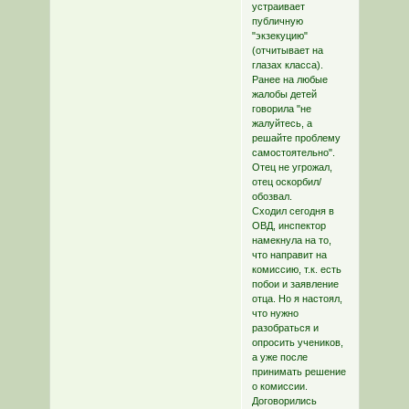
устраивает
публичную
"экзекуцию"
(отчитывает на
глазах класса).
Ранее на любые
жалобы детей
говорила "не
жалуйтесь, а
решайте проблему
самостоятельно".
Отец не угрожал,
отец оскорбил/
обозвал.
Сходил сегодня в
ОВД, инспектор
намекнула на то,
что направит на
комиссию, т.к. есть
побои и заявление
отца. Но я настоял,
что нужно
разобраться и
опросить учеников,
а уже после
принимать решение
о комиссии.
Договорились