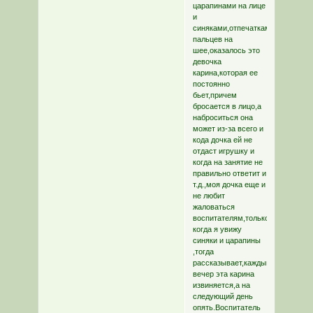
царапинами на лице
и
синяками,отпечатками
пальцев на
шее,оказалось это
девочка
карина,которая ее
постоянно
бьет,причем
бросается в лицо,а
наброситься она
может из-за всего и
кода дочка ей не
отдаст игрушку и
когда на занятие не
правильно ответит и
т.д.,моя дочка еще и
не любит
жаловаться
воспитателям,только
когда я увижу
синяки и царапины
,тогда
рассказывает,каждый
вечер эта карина
извиняется,а на
следующий день
опять.Воспитатель