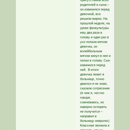
присутствием всех
родителей и сына –
он извинился перед
девочкой, все
решили мирно. На
прошлой неделе, на
уроке физкультуры
ему два раза в
голову и один раз в
ухо попала мячом
девочка, он
волейбольным
мячом кинул в нее и
попал в голову. Сын
извинился перед
ней. В итоге
девочка лежит в
больнице, точно
диагноз я не знаю,
сказали сотрясение
(в чем я, честно
говоря,
сомневаюсь, но
наверно оспорить
не получится –
направил в
больницу невролог).
Классная звонила и