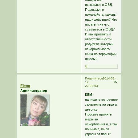
вызывают в ОВД.
Подскажите
пожалуйста, каковы
наши действия? Что
писать и на что
ссылаться в ОВД?
И как призвать к
ответственности
родителя который
оскорбил моего
сына на территории
школы?
0
Поделиться
2014-02-
97
12
Elena
22:02:53
Администратор
КЕМ
напишите встречное
заявление на отца и
девочку.
Просите принять
меры за
оскорбления и, я так
понимаю, были
угрозы от папы?