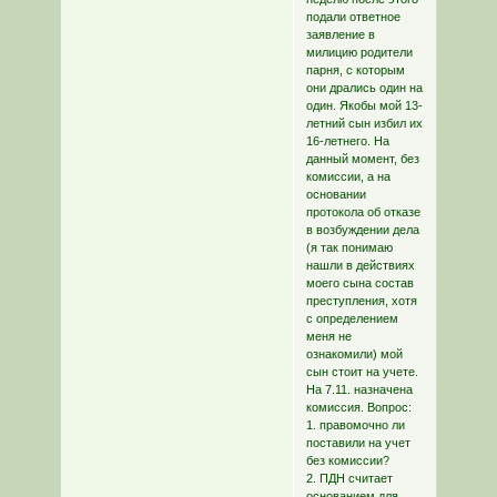
подали ответное
заявление в
милицию родители
парня, с которым
они дрались один на
один. Якобы мой 13-
летний сын избил их
16-летнего. На
данный момент, без
комиссии, а на
основании
протокола об отказе
в возбуждении дела
(я так понимаю
нашли в действиях
моего сына состав
преступления, хотя
с определением
меня не
ознакомили) мой
сын стоит на учете.
На 7.11. назначена
комиссия. Вопрос:
1. правомочно ли
поставили на учет
без комиссии?
2. ПДН считает
основанием для