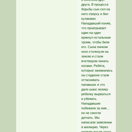
друга. В процессе
борьбы сын сел на
него сверху и бил
кулаками.
Нападавший поняв,
что проигрывает
один на один
крикнул остальным
троим, чтобы били
его. Сына пинком
ноги столкнули на
землю и стали
вчетвером пинать
ногами. Ребята,
которые занимались
на стадионе стали
оттаскивать
напавших и это
дало шанс моему
ребенку вырваться
и убежать.
Нападавшие
побежали за ним ,
но не смогли
догнать. Мы
написали заявление
в милицию. Через
неделю после этого