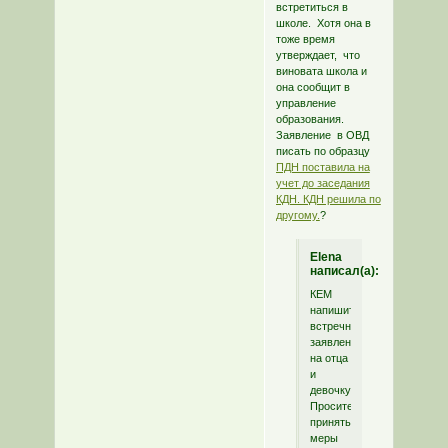
встретиться в
школе. Хотя она в
тоже время
утверждает, что
виновата школа и
она сообщит в
управление
образования.
Заявление в ОВД
писать по образцу
ПДН поставила на
учет до заседания
КДН. КДН решила по
другому.
?
Elena
написал(а):
КЕМ
напишите
встречное
заявление
на отца
и
девочку.
Просите
принять
меры