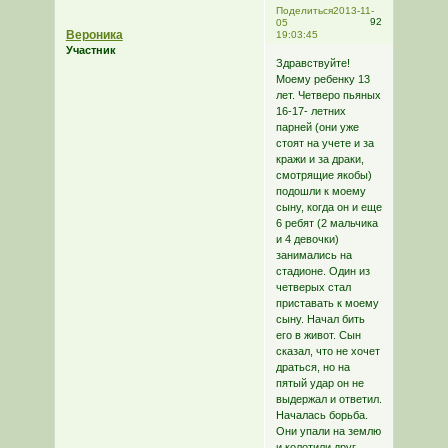
Поделиться
2013-11-
92
05
Вероника
19:03:45
Участник
Здравствуйте!
Моему ребенку 13
лет. Четверо пьяных
16-17- летних
парней (они уже
стоят на учете и за
кражи и за драки,
смотрящие якобы)
подошли к моему
сыну, когда он и еще
6 ребят (2 мальчика
и 4 девочки)
занимались на
стадионе. Один из
четверых стал
приставать к моему
сыну. Начал бить
его в живот. Сын
сказал, что не хочет
драться, но на
пятый удар он не
выдержал и ответил.
Началась борьба.
Они упали на землю
и колотили друг