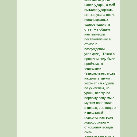
мальчик первый
нанес удары, а мой
пытался удержать
его за руки, а после
неоднократных
ударов ударил в
ответ – в общем
нам вынесли
постановление в
отказе в
возбуждении
угол.дела). Также в
прошлом году были
проблемы с
учителями
(выкрикивает, может
нахамить, шумит,
хохочет - я ходила
по учителям, на
уроки, всегда по
первому зову мы с
мужем появлялись
в школе, соц.педагог
и школьный
психолог нас тоже
хорошо знают –
отношения всегда
были