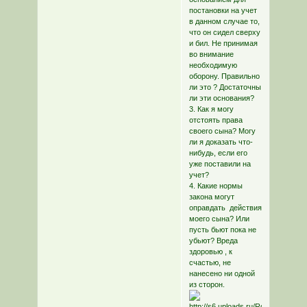
постановки на учет
в данном случае то,
что он сидел сверху
и бил. Не принимая
во внимание
необходимую
оборону. Правильно
ли это ? Достаточны
ли эти основания?
3. Как я могу
отстоять права
своего сына? Могу
ли я доказать что-
нибудь, если его
уже поставили на
учет?
4. Какие нормы
закона могут
оправдать действия
моего сына? Или
пусть бьют пока не
убьют? Вреда
здоровью , к
счастью, не
нанесено ни одной
из сторон.