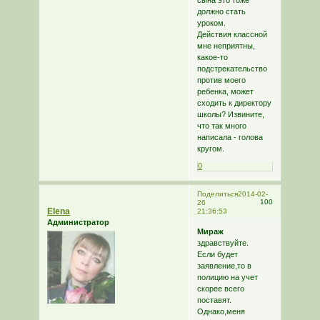
сына это тоже
должно стать
уроком.
Действия классной
мне неприятны,
какое-то
подстрекательство
против моего
ребенка, может
сходить к директору
школы? Извините,
что так много
написала - голова
кругом.
0
Поделиться
2014-02-
100
26
Elena
21:36:53
Администратор
Мираж
здравствуйте.
Если будет
заявление,то в
полицию на учет
скорее всего
поставят.
Однако,меня