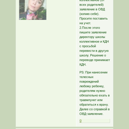
всех родителей)
заявление в ОВД
(копию себе).
Просите поставить
на учет.
2.После этого
пишите заявление
директору школы
коллективное и КДН
с просьбой
перевести в другую
школу. Решение о
переводе принимает
КДН.
PS: При нанесении
телесных
повреждений
любому ребенку,
родителям нужно
обязательно ехать в
травмпункт или
обратиться к врачу.
Далее со справкой в
ОВД-заявление.
0