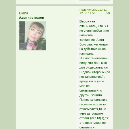
Поделиться
2013-11-
Elena
95
12 00:11:50
Администратор
Вероника
очень жаль, что Вы
не сняли побои и не
написали
заявление. А вот
Брусова, несмотря
на действия сына,
написала.
Я в постановлении
вижу, что Ваш сын
долго сдерживался.
С одной стороны (по
постановлению) ,
вроде как и уйти
мог, не
связываться, с
другой- защита.
По постановлению
(если по возрасту
отказывают),то на
учет автоматом
ставят (без КДН),т.к.
это преступление
считается.