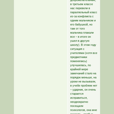
доброжелательные,
в третьем классе
нас перевели в
параллельный класс
из-за конфликта с
одним мальчиком и
его бабушкой, но
там от того
мальчика плакали
все – в итоге он
ушел в другую
школу). В этом году
ситуация с
учителями (хотя все
предметники
поменялись)
улучшилась, по
крайней мере
замечаний стало на
порядок меньше, на
уроки не вызывали,
в учебе проблем нет
– ударник, он очень
старается
исправиться,
неоднократно
посещали
психологов, она мне