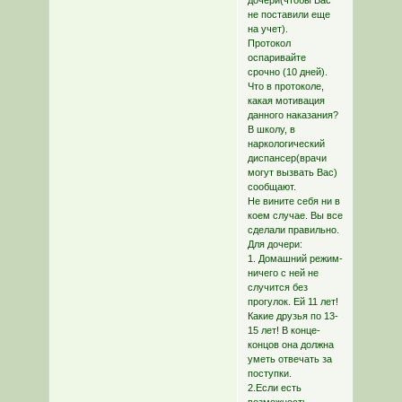
не поставили еще
на учет).
Протокол
оспаривайте
срочно (10 дней).
Что в протоколе,
какая мотивация
данного наказания?
В школу, в
наркологический
диспансер(врачи
могут вызвать Вас)
сообщают.
Не вините себя ни в
коем случае. Вы все
сделали правильно.
Для дочери:
1. Домашний режим-
ничего с ней не
случится без
прогулок. Ей 11 лет!
Какие друзья по 13-
15 лет! В конце-
концов она должна
уметь отвечать за
поступки.
2.Если есть
возможность