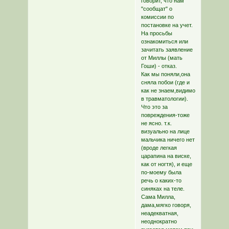
говорит, что нам
"сообщат" о
комиссии по
постановке на учет.
На просьбы
ознакомиться или
зачитать заявление
от Миллы (мать
Гоши) - отказ.
Как мы поняли,она
сняла побои (где и
как не знаем,видимо
в травматологии).
Что это за
повреждения-тоже
не ясно. т.к.
визуально на лице
мальчика ничего нет
(вроде легкая
царапина на виске,
как от ногтя), и еще
по-моему была
речь о каких-то
синяках на теле.
Сама Милла,
дама,мягко говоря,
неадекватная,
неоднократно