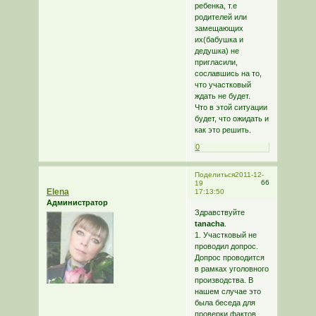
ребенка, т.е
родителей или
замещающих
их(бабушка и
дедушка) не
пригласили,
сославшись на то,
что участковый
ждать не будет.
Что в этой ситуации
будет, что ожидать и
как это решить.
0
Поделиться
2011-12-
66
19
Elena
17:13:50
Администратор
Здравствуйте
tanacha
.
1. Участковый не
проводил допрос.
Допрос проводится
в рамках уголовного
производства. В
нашем случае это
была беседа для
проверки фактов.