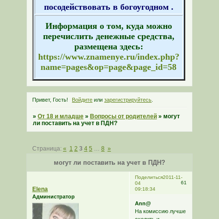
посодействовать в богоугодном .
Информация о том, куда можно
перечислить денежные средства,
размещена здесь:
https://www.znamenye.ru/index.php?
name=pages&op=page&page_id=58
Привет, Гость!
Войдите
или
зарегистрируйтесь
.
»
От 18 и младше
»
Вопросы от родителей
»
могут
ли поставить на учет в ПДН?
Страница:
«
1
2
3
4
5
…
8
»
могут ли поставить на учет в ПДН?
Поделиться
2011-11-
61
04
Elena
09:18:34
Администратор
Ann@
На комиссию лучше
сходить и