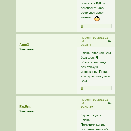
поехать в КДН и
поговорить обо
всем ,не говоря
лишнего
.
0
Поделиться
2011-11-
62
04
Ann@
09:33:47
Участник
Елена, спасибо Вам
большое. Я
обязательно еще
раз схожу к
инспектору. После
этого расскажу все
Вам.
0
Поделиться
2011-11-
63
04
Ел.Евг.
10:46:39
Участник
Здравствуйте
Елена!
Получили копию
постановления об