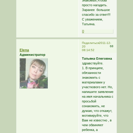
знакомых,чтобы
просто нагадить.
Заранее большое
спасибо за ответ!!!
С уважением,
Татьяна.
0
Поделиться
2011-12-
68
20
Elena
08:14:52
Администратор
Татьяна Олеговна
здравствуйте.
1. В принципе,
обязанности
знакомить с
материалами у
участкового нет. Но,
напишите заявление
на имя начальника с
просьбой
ознакомить, не
думаю, что откажут,
мотивируйте, что
Вам не известно , в
чем обвиняют
ребенка, а