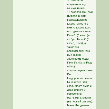
Хотелось бы
получить вашу
консультацию
13 декабря, мой сын
(Кирилл,11 лет)
возвращался из
школы, вместе с
ним из школы шли:
его одноклассница
Катя С. (5 класс)и
её брат Гоша С.(3
класс, 9 лет), а
также его
одноклассник (его
имя сын не
знает,пусть будет
Икс). Их (Катю,Гошу
и Икс)
сопровождала мама
Икс.
По дороге из школы
Гоша и Икс шли
сзади моего сына и
дразнили его и
оскорбляли
матными! словами
(не первый раз уже).
Мама Икс делала