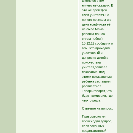
школе об этом
ничего не сказали. В
это же время(со
слов учителя:Она
ничего не знала и в
день конфликта её
не было.Мама
ребенка пошла
сняла побои.)
15.12.11 сообщили о
том, что приходил
участковый и
допросив детей,в
присутствии
учителя,записал
показания, под
этими показаниями
ребенка заставили
расписаться.
Теперь говорят, что
будет комиссия, где
что-то решат.
Ответьте на вопрос:
Правомерно ли
происходил допрос,
если законных
представителей