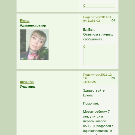
0
Поделиться
2011-11-
Elena
64
04 11:51:02
Администратор
Ел.Евг.
Ответила в личных
сообщениях.
0
Поделиться
2011-12-
65
19
tanacha
16:43:25
Участник
Здравствуйте,
Елена.
Помогите.
Моему ребенку 7
лет, учится в
первом классе.
05.12.11 подрался с
одноклассником, в