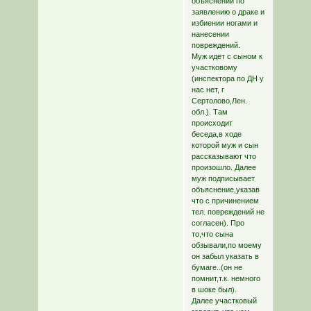
объяснений по
заявлению о драке и
избиении ногами и
нанесении
повреждений.
Муж идет с сыном к
участковому
(инспектора по ДН у
нас нет, г
Сертолово,Лен.
обл.). Там
происходит
беседа,в ходе
которой муж и сын
рассказывают что
произошло. Далее
муж подписывает
объяснение,указав
что с причинением
тел. повреждений не
согласен). Про
то,что сына
обзывали,по моему
он забыл указать в
бумаге..(он не
помнит,т.к. немного
в шоке был).
Далее участковый