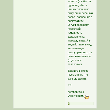
можете (а я бы так
сделала, ибо , с
Ваших слов, я не
вижу вины ребенка)
подать заявление в
прокуратуру.
О КДН сообщают
повесткой.
4.Написать
заявление на
мамашу надо. Я в
ее действиях вижу,
как минимум
самоуправство. На
сына тоже пишите
(отдельное
заявление).
Держите в курсе.
Посмотрим, что
дальше делать.
PS:
поговорите с
участковым.
0