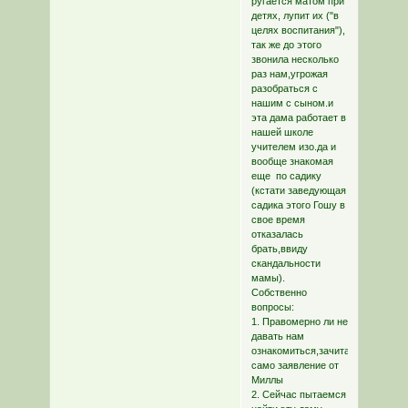
ругается матом при
детях, лупит их ("в
целях воспитания"),
так же до этого
звонила несколько
раз нам,угрожая
разобраться с
нашим с сыном.и
эта дама работает в
нашей школе
учителем изо.да и
вообще знакомая
еще по садику
(кстати заведующая
садика этого Гошу в
свое время
отказалась
брать,ввиду
скандальности
мамы).
Собственно
вопросы:
1. Правомерно ли не
давать нам
ознакомиться,зачитать
само заявление от
Миллы
2. Сейчас пытаемся