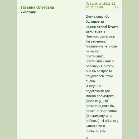
Поделиться
2011-12-
Татьяна Олеговна
69
20 11:53:08
Участник
Елена,спасибо
большое за
разъяснения! Будем
действовать.
Немного хотелось
бы уточнить,
"заявление, что она
не имеет
претензий"..
претензий к нам и
ребенку? По сути
она была просто
свидетелем этой
сцены.
И еще, не
подскажите где
можно посмотреть
(образец), что
примерно,хотя бы,
писать в заявлении
(на мамашу и на
ребенка). И образец
заявления в
прокуратуру.
0