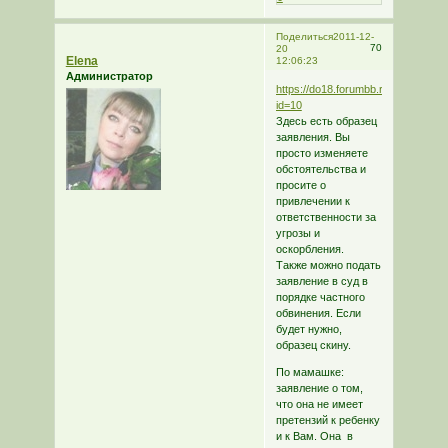
Поделиться
2011-12-
70
20
Elena
12:06:23
Администратор
https://do18.forumbb.ru/viewtopic.
id=10
Здесь есть образец
заявления. Вы
просто изменяете
обстоятельства и
просите о
привлечении к
ответственности за
угрозы и
оскорбления.
Также можно подать
заявление в суд в
порядке частного
обвинения. Если
будет нужно,
образец скину.
По мамашке:
заявление о том,
что она не имеет
претензий к ребенку
и к Вам. Она в