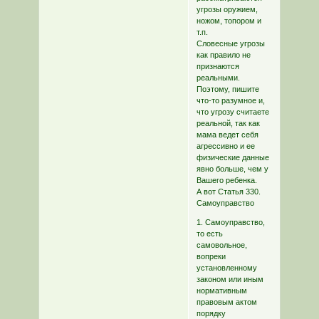
угрозы оружием,
ножом, топором и
т.п.
Словесные угрозы
как правило не
признаются
реальными.
Поэтому, пишите
что-то разумное и,
что угрозу считаете
реальной, так как
мама ведет себя
агрессивно и ее
физические данные
явно больше, чем у
Вашего ребенка.
А вот Статья 330.
Самоуправство
1. Самоуправство,
то есть
самовольное,
вопреки
установленному
законом или иным
нормативным
правовым актом
порядку