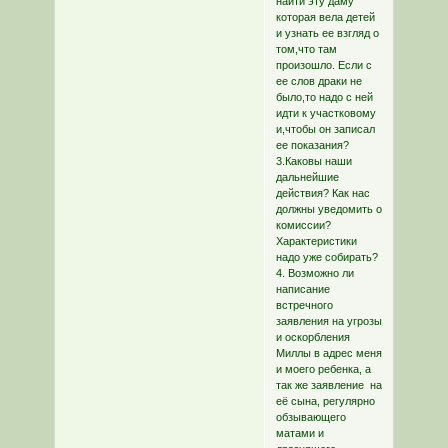
найти эту даму
которая вела детей
и узнать ее взгляд о
том,что там
произошло. Если с
ее слов драки не
было,то надо с ней
идти к участковому
и,чтобы он записал
ее показания?
3.Каковы наши
дальнейшие
действия? Как нас
должны уведомить о
комиссии?
Характеристики
надо уже собирать?
4. Возможно ли
написание
встречного
заявления на угрозы
и оскорбления
Миллы в адрес меня
и моего ребенка, а
так же заявление на
её сына, регулярно
обзывающего
матами и