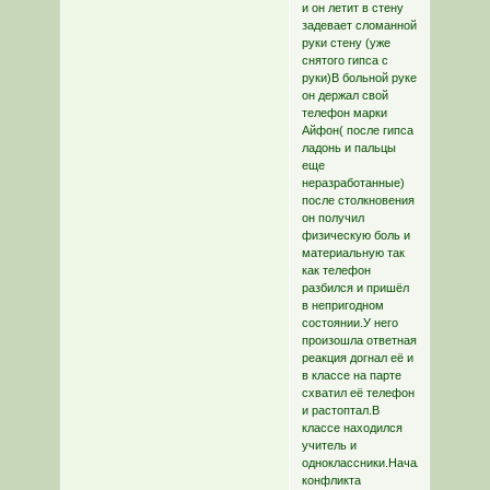
и он летит в стену
задевает сломанной
руки стену (уже
снятого гипса с
руки)В больной руке
он держал свой
телефон марки
Айфон( после гипса
ладонь и пальцы
еще
неразработанные)
после столкновения
он получил
физическую боль и
материальную так
как телефон
разбился и пришёл
в непригодном
состоянии.У него
произошла ответная
реакция догнал её и
в классе на парте
схватил её телефон
и растоптал.В
классе находился
учитель и
одноклассники.Начало
конфликта