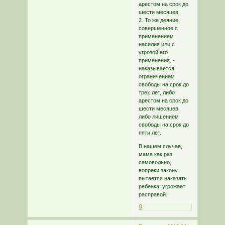
арестом на срок до
шести месяцев.
2. То же деяние,
совершенное с
применением
насилия или с
угрозой его
применения, -
наказывается
ограничением
свободы на срок до
трех лет, либо
арестом на срок до
шести месяцев,
либо лишением
свободы на срок до
пяти лет.
В нашем случае,
мама как раз
самовольно,
вопреки закону
пытается наказать
ребенка, угрожает
расправой.
0