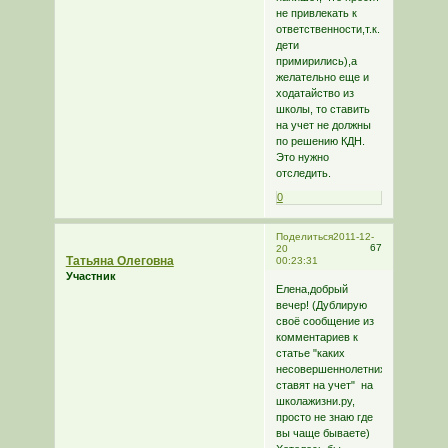
не привлекать к
ответственности,т.к.
дети
примирились),а
желательно еще и
ходатайство из
школы, то ставить
на учет не должны
по решению КДН.
Это нужно
отследить.
0
Поделиться
2011-12-
67
20
Татьяна Олеговна
00:23:31
Участник
Елена,добрый
вечер! (Дублирую
своё сообщение из
комментариев к
статье "каких
несовершеннолетних
ставят на учет" на
школажизни.ру,
просто не знаю где
вы чаще бываете)