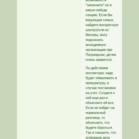
"запихните" ее в
какую-нибудь
секцию. Если Вы
верующая семья,
найдите воскресную
школу(если из
Москвы, могу
подсказать
молодежную
организацию при
Патриархии, детям
очень нравится).
По действиям
инспектора: надо
будет обжаловать в
прокуратуру, в
случае постановки
на учет. Сходите к
ней еще раз и
объясните ей все.
Если не пойдет на
нормальный
разговор, то
объясните, что
будете бороться.
Так и говорите, что
оговорила дочь