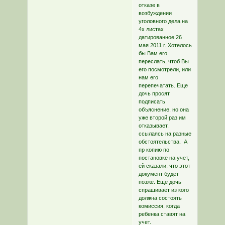
отказе в
возбуждении
уголовного дела на
4х листах
датированное 26
мая 2011 г. Хотелось
бы Вам его
переслать, чтоб Вы
его посмотрели, или
нам его
перепечатать. Еще
дочь просят
подписать
объяснение, но она
уже второй раз им
отказывает,
ссылаясь на разные
обстоятельства. А
пр копию по
постановке на учет,
ей сказали, что этот
документ будет
позже. Еще дочь
спрашивает из кого
должна состоять
комиссия, когда
ребенка ставят на
учет.