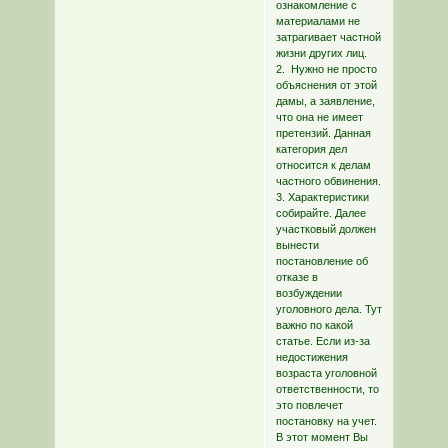
ознакомление с
материалами не
затрагивает частной
жизни других лиц.
2. Нужно не просто
объяснения от этой
дамы, а заявление,
что она не имеет
претензий. Данная
категория дел
относится к делам
частного обвинения.
3. Характеристики
собирайте. Далее
участковый должен
вынести
постановление об
отказе в
возбуждении
уголовного дела. Тут
важно по какой
статье. Если из-за
недостижения
возраста уголовной
ответственности, то
это повлечет
постановку на учет.
В этот момент Вы