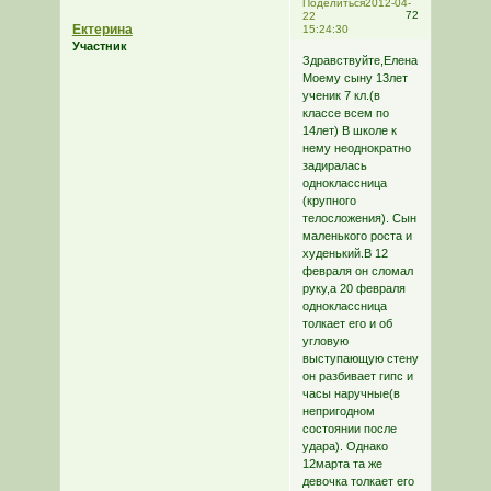
Поделиться
2012-04-
72
22
Ектерина
15:24:30
Участник
Здравствуйте,Елена!
Моему сыну 13лет
ученик 7 кл.(в
классе всем по
14лет) В школе к
нему неоднократно
задиралась
одноклассница
(крупного
телосложения). Сын
маленького роста и
худенький.В 12
февраля он сломал
руку,а 20 февраля
одноклассница
толкает его и об
угловую
выступающую стену
он разбивает гипс и
часы наручные(в
непригодном
состоянии после
удара). Однако
12марта та же
девочка толкает его