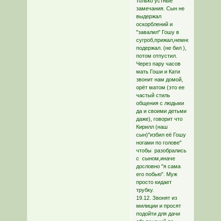
только устные
замечания. Сын не
выдержал
оскорблений и
"завалил" Гошу в
сугроб,прижал,немного
подержал. (не бил ),
потом отпустил.
Через пару часов
мать Гоши и Кати
звонит нам домой,
орёт матом (это ее
частый стиль
общения с людьми
да и своими детьми
даже), говорит что
Кирилл (наш
сын)"избил её Гошу
ногами по голове"
чтобы разобрались
с сыном,иначе
дословно "я сама
его побью". Муж
просто кидает
трубку.
19.12. Звонят из
милиции и просят
подойти для дачи