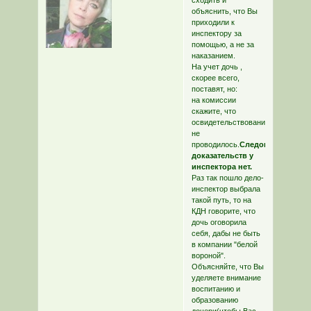
объяснить, что Вы
приходили к
инспектору за
помощью, а не за
наказанием.
На учет дочь ,
скорее всего,
поставят, но:
на комиссии
скажите, что
освидетельствования
не
проводилось.
Следовательно
доказательств у
инспектора нет.
Раз так пошло дело-
инспектор выбрала
такой путь, то на
КДН говорите, что
дочь оговорила
себя, дабы не быть
в компании "белой
вороной".
Объясняйте, что Вы
уделяете внимание
воспитанию и
образованию
дочери(чтобы Вас