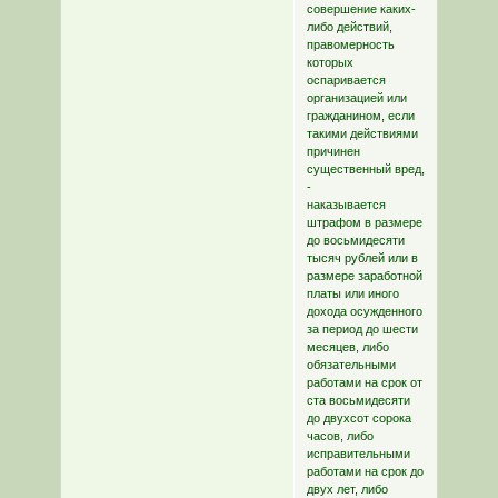
совершение каких-
либо действий,
правомерность
которых
оспаривается
организацией или
гражданином, если
такими действиями
причинен
существенный вред,
-
наказывается
штрафом в размере
до восьмидесяти
тысяч рублей или в
размере заработной
платы или иного
дохода осужденного
за период до шести
месяцев, либо
обязательными
работами на срок от
ста восьмидесяти
до двухсот сорока
часов, либо
исправительными
работами на срок до
двух лет, либо