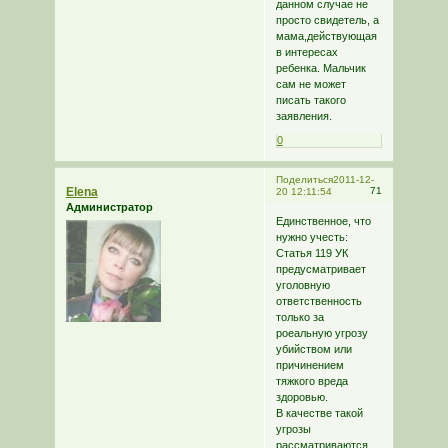
данном случае не
просто свидетель, а
мама,действующая
в интересах
ребенка. Мальчик
сам не может
писать такого
заявления.
0
Поделиться
2011-12-
Elena
71
20 12:11:54
Администратор
Единственное, что
нужно учесть:
Статья 119 УК
предусматривает
уголовную
ответственность
только за
роеальную угрозу
убийством или
причинением
тяжкого вреда
здоровью.
В качестве такой
угрозы
рассматриваются