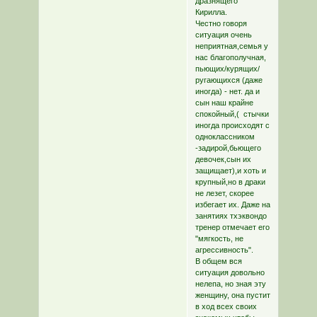
дразнящего
Кирилла.
Честно говоря
ситуация очень
неприятная,семья у
нас благополучная,
пьющих/курящих/
ругающихся (даже
иногда) - нет. да и
сын наш крайне
спокойный,( стычки
иногда происходят с
одноклассником
-задирой,бьющего
девочек,сын их
защищает),и хоть и
крупный,но в драки
не лезет, скорее
избегает их. Даже на
занятиях тхэквондо
тренер отмечает его
"мягкость, не
агрессивность".
В общем вся
ситуация довольно
нелепа, но зная эту
женщину, она пустит
в ход всех своих