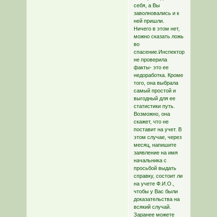
себя, а Вы
заволновались и к
ней пришли.
Ничего в этом нет,
можно сказать ложь
во
спасение.Инспектор
не проверила
факты- это ее
недоработка. Кроме
того, она выбрала
самый простой и
выгодный для ее
статистики путь.
Возможно, она
скажет, что не
поставит на учет. В
этом случае, через
месяц, напишите
заявление на имя
начальника с
просьбой выдать
справку, состоит ли
на учете Ф.И.О.,
чтобы у Вас были
доказательства на
всякий случай.
Заранее можете