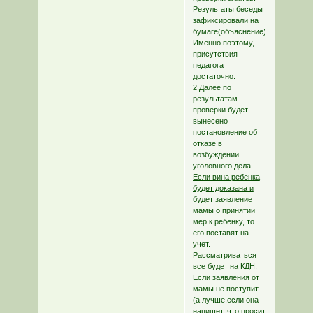
Результаты беседы
зафиксировали на
бумаге(объяснение).
Именно поэтому,
присутствия
педагога
достаточно.
2.Далее по
результатам
проверки будет
вынесено
постановление об
отказе в
возбуждении
уголовного дела.
Если вина ребенка
будет доказана и
будет заявление
мамы
о принятии
мер к ребенку, то
его поставят на
учет.
Рассматриваться
все будет на КДН.
Если заявления от
мамы не поступит
(а лучше,если она
напишет, что просит