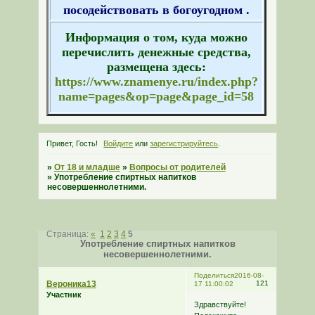
посодействовать в богоугодном .
Информация о том, куда можно
перечислить денежные средства,
размещена здесь:
https://www.znamenye.ru/index.php?
name=pages&op=page&page_id=58
Привет, Гость!
Войдите
или
зарегистрируйтесь
.
»
От 18 и младше
»
Вопросы от родителей
»
Употребление спиртных напитков
несовершеннолетними.
Страница:
«
1
2
3
4
5
Употребление спиртных напитков
несовершеннолетними.
Поделиться
2016-08-
Вероника13
121
17 11:00:02
Участник
Здравствуйте!