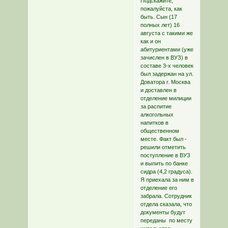
Подскажите,
пожалуйста, как
быть. Сын (17
полных лет) 16
августа с такими же
как и он
абитуриентами (уже
зачислен в ВУЗ) в
составе 3-х человек
был задержан на ул.
Доватора г. Москва
и доставлен в
отделение милиции
за распитие
алкогольных
напитков в
общественном
месте. Факт был -
решили отметить
поступление в ВУЗ
и выпить по банке
сидра (4,2 градуса).
Я приехала за ним в
отделение его
забрала. Сотрудник
отдела сказала, что
документы будут
переданы по месту