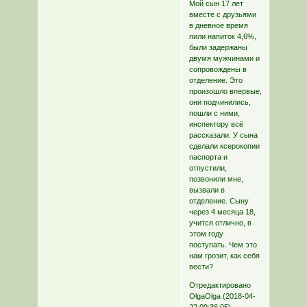
Мой сын 17 лет
вместе с друзьями
в дневное время
пили напиток 4,6%,
были задержаны
двумя мужчинами и
сопровождены в
отделение. Это
произошло впервые,
они подчинились,
пошли с ними,
инспектору всё
рассказали. У сына
сделали ксерокопии
паспорта и
отпустили,
позвонили мне,
вызвали в
отделение. Сыну
через 4 месяца 18,
учится отлично, в
этом году
поступать. Чем это
нам грозит, как себя
вести?
Отредактировано
OlgaOlga (2018-04-