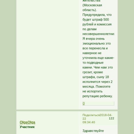
жительства
(Московская
область).
Предупредила, что
будет штраф 500
рублей и комиссия
по делам
несовершеннолетних.
Я вчера очень
эмоционально это
все перенесла и
наверное не
уточнила еще какие-
то подводные
камни. Чем нам это
грозит, кроме
штрафа, сыну 18
исполнится через 2
месяца. Помогите
не испортить
репутацию ребенку.
0
Поделиться
2018-04-
122
22
OlgaOlga
09:34:40
Участник
Здравствуйте